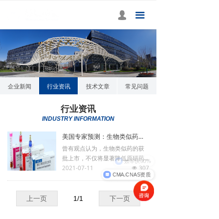
首页
넙
끀
关于微源
服务与项目
案例分享
企业新闻
行业资讯
技术文章
常见问题
媒体中心
行业资讯
INDUSTRY INFORMATION
联系我们
美国专家预测：生物类似药或迎十年持续增长
曾有观点认为，生物类似药的获
批上市，不仅将显著降低原研药
效率快60%
的价格，也会给生物类似药带来
2021-07-11
307
넶
CMA.CNAS资质
严重同质化竞争。不过这一切，
在欧美似乎并没完全按照计划发
生。”
上一页
1
/
1
下一页