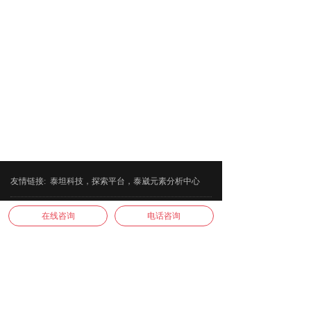
友情链接
:
泰坦科技
，
探索平台
，泰崴元素分析中心
电话：0571-86273692 15372029367
在线咨询
电话咨询
邮箱：sales@micrott.com
QQ：2856565390
网址：www.micrott.com
地址：杭州市余杭区良渚街道通运街366号6栋2楼
版权所有 © 杭州微源检测技术有限公司