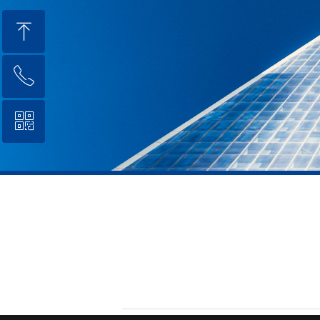
ꁸ
ꂅ
回到顶部
ꀥ
0571-86273692
微信二维码