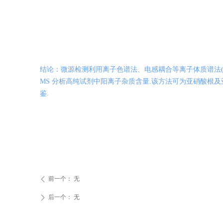
结论：
微源检测
利用
离子色谱法、电感耦合等离子体质谱法(ICP
MS
分析
高
纯试剂
中阳离子杂质含量.该方法可为亚硝酸根及
鉴.
前一个：
无
ꄴ
后一个：
无
ꄲ