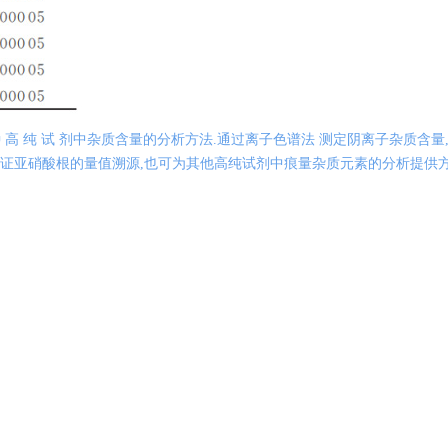
 种 高 纯 试 剂中杂质含量的分析方法.通过离子色谱法 测定阴离子杂质含量, I
保证亚硝酸根的量值溯源,也可为其他高纯试剂中痕量杂质元素的分析提供