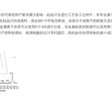
件的可靠性和产量有重大影响：硅晶片在进行工艺加工过程中，常常会被
若附着在硅晶片的表面时，将会使P-N节电压降低；
杂质分子或离子的附着又是
级金属离子杂质可以使用ICP-MS进行分析，非金属杂质的检测可以
采用离
到
干扰和色谱柱、检测电极的
沾污
等问题旧，因此如何合理有效的减小或