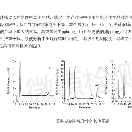
越需要监控器件中离子的粘污情况。生产过程中使用的电子化学品对器
溶进氧化膜中，从而导致耐绝缘电压下降：重
金属
(Cu、Fe、Cr、Ag等)
C的产率下降大约50
%。
高纯试剂中ppb(mg／L)甚至更低的如ppt(
n
g／L)
生严重干扰，致使分析中出现保留时间缩短、基线不规则改变、
弱峰受
是高纯试剂检测的热门
。
高纯试剂中氟化物的检测图谱