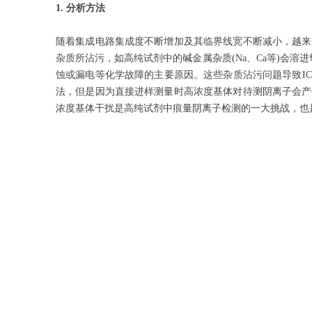
1.
分析方法
随着集成电路集成度不断增加及其临界线宽不断减小，越来
杂质所
沾污
，如高纯试剂中的碱金属杂质
(Na、Ca等)会
蚀或漏电等化学故障的主要原因。这些杂质
沾污
问题导致
I
法，但是因为直接进样测量时高浓度基体对待测阴离子会产
浓度基体干扰是高纯试剂中痕量阴离子检测的一大挑战，也