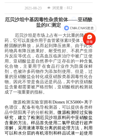
넶
浏览量：
812
2021-08-23
效率快60%
厄贝沙坦中
基因毒性
杂质
前体
——
亚硝酸
盐的
I
C
测定
CMA.CNAS资质
厄贝沙坦是市场上占有一大比重的降压良
药，
它可以直接作用于血管紧张素
I
I
受体，抑制
醛固酮的释放，从而起到降压效果。
由于此类
药物具有降压效果好、耐受性好、不易产生排
斥反应等优点，在高血压临床治疗中被广泛使
用。亚硝酸盐是自然界中广泛存在的一种含氮
化合物，主要用于在食品行业作为防腐保鲜
剂，也被许多药物作为添加剂使用。但是，过
量的亚硝酸盐会转化成亚硝胺类基因毒性化合
物。因此不管是食品还是药品，其中的亚硝酸
盐含量都需要被严格控制，亚硝酸根的检测就
成了一项重要的指标。
微源检测
实验室
拥有
Dionex ICS5000+
离子
色谱仪
，
配备有电导检测器，
可以提供各类样
品中阴阳离子的分析检测
。
微源检测经过实验
研究，建立了检测厄贝沙坦原料药中亚硝酸盐
含量的方法。
样品首先使用二氯甲烷进行超声
溶解，采用液液萃取分离的前处理方法，利用
可以和水分层的有机溶剂和样品试液一起使用