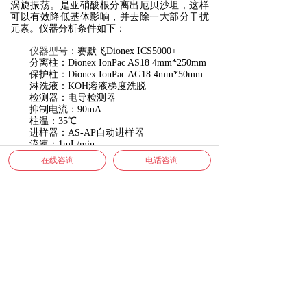
涡旋振荡。是亚硝酸根分离出厄贝沙坦，这样
可以有效降低基体影响，并去除一大部分干扰
元素。仪器
分析条件如下：
仪器型号：
赛默飞
Dionex ICS5000+
分离柱
：
Dionex
IonPac
AS
18
4mm*250mm
保护柱
：
Dionex
IonPac
AG
18
4mm*
50mm
淋洗液：
K
OH
溶液
梯度洗脱
检测器：电导检测器
抑制电流：
90
mA
柱温：
3
5
℃
进样器
：
AS-AP
自动进样器
流速：
1
mL/min
进样量：
25
μL
在线咨询
电话咨询
图
1
：
供试品
离子色谱图
经研究，
该方法测定厄贝沙坦中的亚硝酸