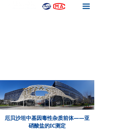
끀
首页
基因毒性杂质检测
元素杂质检测
生物药工艺残留检测
结构确证
质量体系
关于我们
联系我们
厄贝沙坦中基因毒性杂质前体——亚
硝酸盐的IC测定