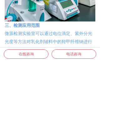
三、检测应用范围
微源检测实验室可以通过电位滴定、紫外分光
光度等方法对乳化剂辅料中的羟甲纤维钠进行
检测。检测项目包括理化指标、分子质量及分
在线咨询
电话咨询
子分布、黏度、氯化物、硫酸盐取代物进行
等
项目测试服务。
微源
实验室
根据送样样品，
依
据药典及其他各行业标准，个性化定制检测服
务，并提供分析测试报告。更多检测需求可咨
询了解
。
四、微源实验室优势
实验室拥有
气相色谱、
液相色谱、
高分辨液
质、液质三重四级杆、气质质、扫描电镜、透
射电镜、核磁
、
二次离子质谱
等
多类专业检测
设备仪器，
遵照ISO17025
和
G
M
P
等高标准进行