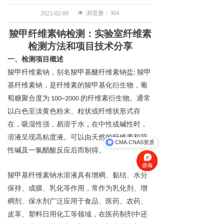
넶
浏览量：
364
2023-02-09
羧甲纤维素钠
检测：实验室纤维素
检测方法和项目技术分享
一、检测项目概述
羧甲纤维素钠
，别名
羧甲基醚纤维素钠盐; 羧甲
基纤维素钠
，
是纤维素的羧甲基化衍生物，葡
萄糖聚合度为 100~2000 的纤维素衍生物。通常
以白色至淡黄色粉末、粒状或纤维状形式存
在，吸湿性强，易溶于水，在中性或碱性时，
溶液呈现高粘度液。
可以
由天然的纤维素和苛
CMA.CNAS资质
性碱及一氯醋酸反应后而制得
。
羧甲基纤维素钠水溶液具有增稠、黏结、水分
保持、成膜、乳化等作用，常作为乳化剂、增
稠剂、保水剂广泛应用于食品、医药、农药、
皮革、塑料日用化工等领域
，在医药制剂中还