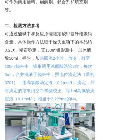
可作为药用辅料、崩解剂、黏合剂和填充剂
等
。
二、检测方法参考
可通过
酸碱中和反应原理测定羧甲基纤维素钠
含量
，具体操作方法
取干燥失重项下的本品约
0.25g，精密称定，置150ml锥形瓶中，加冰醋
酸50ml，摇匀，加
热回流2小时，放冷，移至
100ml烧杯中，锥形瓶用冰醋酸洗涤3次，每次
5ml，合并洗液于烧杯中，照电位滴定法（通则
0701），用高氯酸滴定液（0.1mol/L）滴定，并
将滴定的结果用空白试验校正。每1ml高氯酸滴
定液（0.1mol/L）相当于2.299mg的Na。