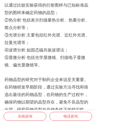
以通过比较实验获得的衍射图样与已知标准晶
型的图样来确定药物的晶型
；
②热分析:
包括差示扫描
量热分析、热重分析、
熔点分析等
；
③光谱分析:主要包括红外光谱、近
红外光谱、
拉曼光谱等
；
④波谱分析:如固态磁共振波谱法
；
⑤显微分析:包括光学显微镜、扫描电子显微
镜、偏光显微镜等
。
药物晶型的研究对于制药企业来说至关重要
。
在药物研发早期阶段，通过实验方法寻找和筛
选出最佳的药物晶型，在药物的生产过程中，
确保药物以期望的晶型存在，避免
不良晶
型的
出现，研究药物晶型在存储条件下的稳定性，
在线咨询
电话咨询
确保药物在有效期内的质量，研究
不
同晶型药
物在体内的溶解度和溶出速率，以及它们如何
影响药物的吸收和疗效。