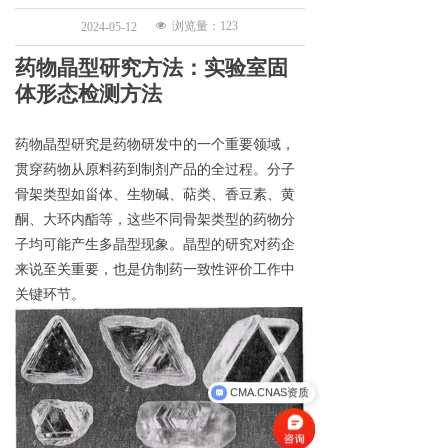
넶
浏览量：
123
2024-05-12
药物晶
型研究
方法：实验室
固
体形态检测
方法
药物晶
型研究
是药物研发中的一个重要领域，
贯穿药物从原料药到制剂产品的全过程
。
分子
骨架类型如
甾
体、生物碱、萜类、香豆素、黄
酮、大环内酯等，这些不同骨架类型的药物分
子均可能产生多晶型现象。
晶型的研究对
药企
来说
至关重要，也是
仿制药一致性评价工作中
关键环节
。
CMA.CNAS资质