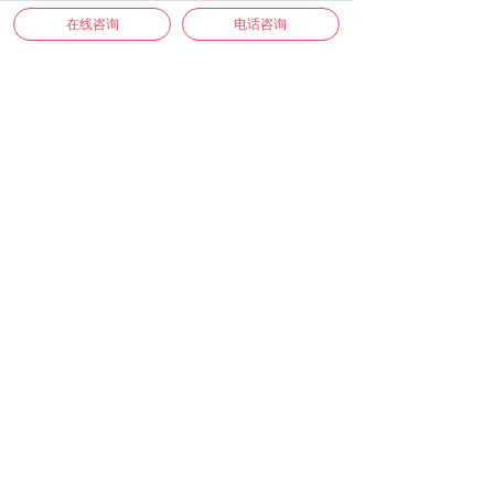
抗生素残留。各国药品监管机构对原料药中的
在线咨询
电话咨询
抗生素残留有严格的法规要求。通过抗生素残
留检测，企业可以发现生产过程中的问题，如
设备清洗不彻底、工艺流程不合理等，从而推
动工艺改进，提高生产效率和质量控制水平
，
保证药品的质量
微源检测
实验室拥有气相色谱仪、液相色谱
仪、液质三重四级杆、核磁等分析仪器等专业
的实验设备和仪器，确保测试过程的精确性和
稳定性，能够对
多肽类、多烯类、青霉素类、
头
孢
菌类、四环素、呋喃类、大环内酯类、硝
咪唑类
抗生素等提供一站式的药物质量研究
检