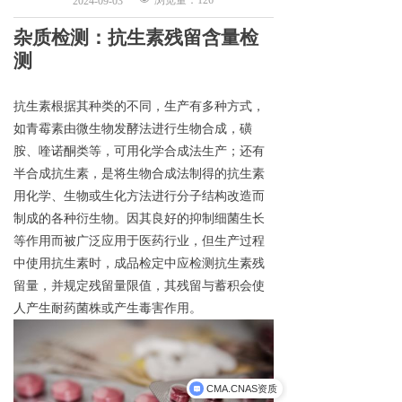
浏览量：
126
2024-09-03
杂质检测：
抗生素残留
含量
检
测
抗生素
根据其种类的不同，生产有多种方式，
如青霉素由微生物发酵法进行生物合成，磺
胺、
喹
诺酮类等，可用化学合成法生产；还有
半合成抗生素，是将生物合成法制得的抗生素
用化学、生物或生化方法进行分子结构改造而
制成的各种衍生物。
因其良好的抑制细菌生长
等作用而被广泛应用于医药行业，
但生产过程
中使用抗生素时，成品检定中应检测抗生素残
留量，并规定残留量限值
，
其残留与蓄积会使
人产生耐药菌株或产生毒害作用。
CMA.CNAS资质