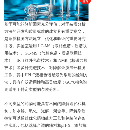
基于可能的降解因素充分评估，对于杂质分析
方法的开发和质量标准的建立具有重要意义，
是杂质检测方法建立、优化和验证的重要研究
手段
。实验室运用 LC-MS（液相色谱 - 质谱联
用技术）、GC-MS（气相色谱 - 质谱联用技
术）、IR（红外光谱技术）和 NMR（核磁共振
技术）等多种先进技术，对降解杂质展开检测
工作。
其中
HPLC
液相色谱
是
最为常用的检测
方
法，
具有
广泛适用性和高灵敏度；GC
气相色谱
则适用于特定类型的杂质分析。
不同类型的药物可能具有不同的降解途径和机
制，如水解、氧化、光解、聚合等。降解杂质
控制
可以
通过优化药物处方工艺和包装储存条
件实现
，
包括选择合适的辅料和pH值、添加抗